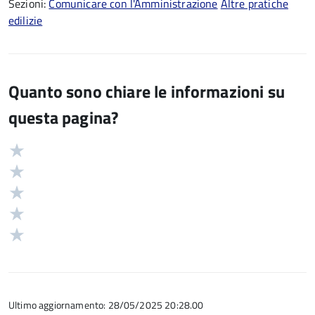
Sezioni:
Comunicare con l'Amministrazione
Altre pratiche
edilizie
Quanto sono chiare le informazioni su
questa pagina?
Valuta
Valutazione
5
Valuta
stelle
4
Valuta
su
stelle
3
Valuta
5
su
stelle
2
Valuta
5
su
stelle
1
5
su
stelle
5
su
5
Ultimo aggiornamento: 28/05/2025 20:28.00